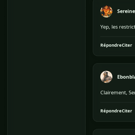
Sereine
Yep, les restri
Répondre
Citer
Ebonbl
Clairement, Ser
Répondre
Citer