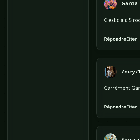
Garcia
C'est clair, Si
Répondre
Citer
Zmey7
Carrément Garci
Répondre
Citer
Sirocco