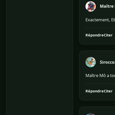
Maître
Exactement, Ebo
Répondre
Citer
Sirocco
Maître Mô a tou
Répondre
Citer