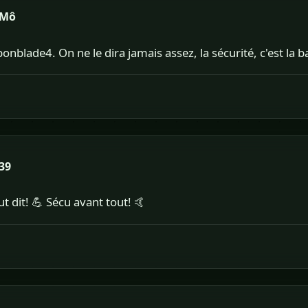
 Mô
nblade4. On ne le dira jamais assez, la sécurité, c'est la bas
39
t dit! 💪 Sécu avant tout! 🤙