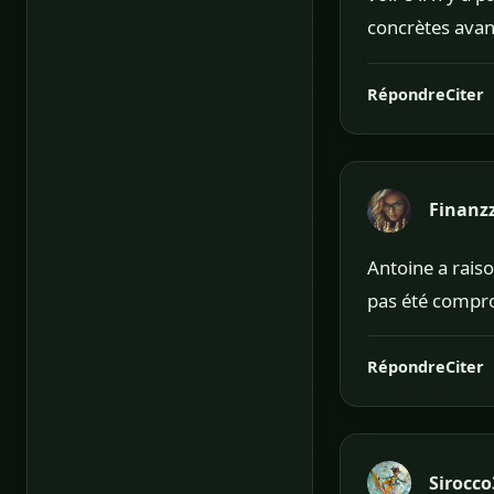
concrètes avant
Répondre
Citer
Finanz
Antoine a raison
pas été compro
Répondre
Citer
Sirocco